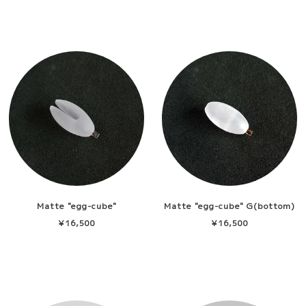
Matte "egg-cube"
Matte "egg-cube" G(bottom)
SV(bottom)
¥16,500
¥16,500