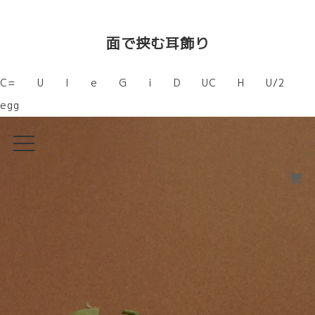
面で挟む耳飾り
C=
U
I
e
G
i
D
UC
H
U/2
egg