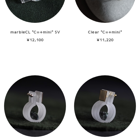
marbleCL "C=+mini" SV
Clear "C=+mini"
G(Yooperlite)
¥12,100
¥11,220