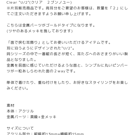
Clear "U/2"(クリア ２ブンノユー)
※片耳販売商品です。両耳分をご要望のお客様は、数量を「２」にし
てご注文いただきますようお願い申し上げます。
こちらは金属パーツがゴールドタイプになります。
(ツヤのあるメッキを施しております)
「面で挟む耳飾り」としてお使いいただけるアイテムです。
耳に沿うようにデザインされた"U/2"。
同シリーズの中で一番縦の長さが短く、耳たぶへのおさまりがいい製
品となりました。
金属を前面に感じていただけるような面と、シンプルに丸いピンパー
ツが一粒あしらわれた面の２wayです。
単体で着けたり、重ね付けをしたり、お好きなスタイリングをお楽し
みください。
素材
本体：アクリル
金属パーツ：真鍮+金メッキ
サイズについて
アクリル部分：縦幅約13mm×横幅約15mm