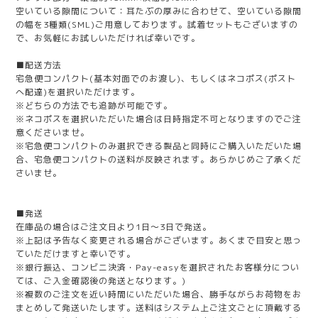
空いている隙間について：耳たぶの厚みに合わせて、空いている隙間
の幅を3種類(SML)ご用意しております。試着セットもございますの
で、お気軽にお試しいただければ幸いです。
■配送方法
宅急便コンパクト(基本対面でのお渡し)、もしくはネコポス(ポスト
へ配達)を選択いただけます。
※どちらの方法でも追跡が可能です。
※ネコポスを選択いただいた場合は日時指定不可となりますのでご注
意くださいませ。
※宅急便コンパクトのみ選択できる製品と同時にご購入いただいた場
合、宅急便コンパクトの送料が反映されます。あらかじめご了承くだ
さいませ。
■発送
在庫品の場合はご注文日より1日～3日で発送。
※上記は予告なく変更される場合がございます。あくまで目安と思っ
ていただけますと幸いです。
※銀行振込、コンビニ決済・Pay-easyを選択されたお客様分につい
ては、ご入金確認後の発送となります。)
※複数のご注文を近い時間にいただいた場合、勝手ながらお荷物をお
まとめして発送いたします。送料はシステム上ご注文ごとに頂戴する