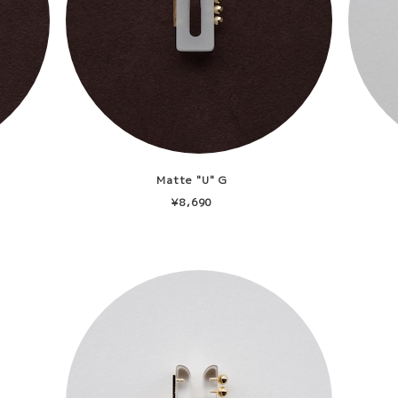
Matte "U" G
¥8,690