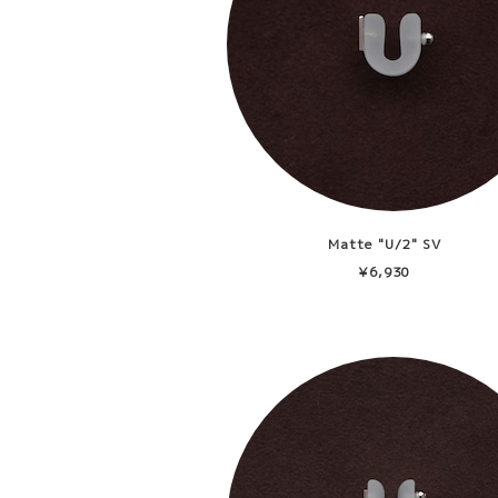
Matte "U/2" SV
¥6,930