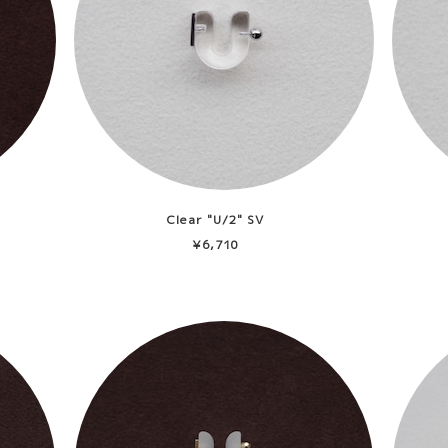
Clear "U/2" SV
¥6,710