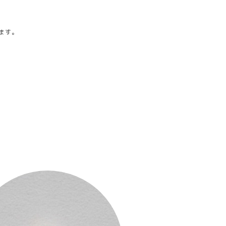
ます。
■