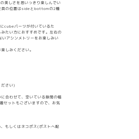
リルの美しさを思いっきり楽しんでい
位置はsideとbottomの2種
置にcubeパーツが付いているた
しみたい方におすすめです。左右の
りげないアシンメトリーをお楽しみい
お楽しみください。
キ
ださい)
みに合わせて、空いている隙間の幅
。試着セットもございますので、お気
)、もしくはネコポス(ポストへ配