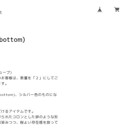
t
(bottom)
キューブ)
のお客様は、数量を「２」にしてご
ます。
ottom)、シルバー色のものにな
だけるアイテムです。
作られたコロンとした卵のような形
馴染みつつ、程よい存在感を放って