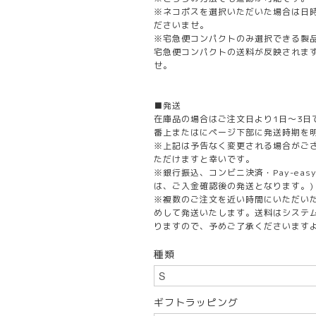
※ネコポスを選択いただいた場合は日
ださいませ。
※宅急便コンパクトのみ選択できる製
宅急便コンパクトの送料が反映されま
せ。
■発送
在庫品の場合はご注文日より1日～3日
番上またはにページ下部に発送時期を
※上記は予告なく変更される場合がご
ただけますと幸いです。
※銀行振込、コンビニ決済・Pay-ea
は、ご入金確認後の発送となります。)
※複数のご注文を近い時間にいただい
めして発送いたします。送料はシステ
りますので、予めご了承くださいます
種類
ギフトラッピング