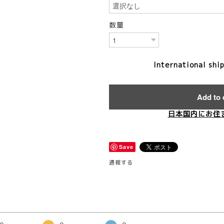
数量
International shi
Add to 
日本国内にお住
Save
通報する