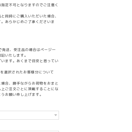
時指定不可となりますのでご注意く
品と同時にご購入いただいた場合、
す。あらかじめご了承くださいま
で発送、受注品の場合はページ一
明記いたします。
ざいます。あくまで目安と思ってい
syを選択されたお客様分について
た場合、勝手ながらお荷物をおまと
ム上ご注文ごとに頂戴することにな
ようお願い申し上げます。