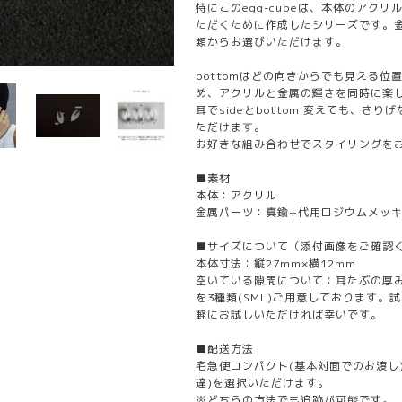
特にこのegg-cubeは、本体のアク
ただくために作成したシリーズです。金具の
類からお選びいただけます。
bottomはどの向きからでも見える位
め、アクリルと金属の輝きを同時に楽
耳でsideとbottom 変えても、さ
ただけます。
お好きな組み合わせでスタイリングを
■素材
本体：アクリル
金属パーツ：真鍮+代用ロジウムメッ
■サイズについて（添付画像をご確認く
本体寸法：縦27mm×横12mm
空いている隙間について：耳たぶの厚
を3種類(SML)ご用意しております
軽にお試しいただければ幸いです。
■配送方法
宅急便コンパクト(基本対面でのお渡し
達)を選択いただけます。
※どちらの方法でも追跡が可能です。