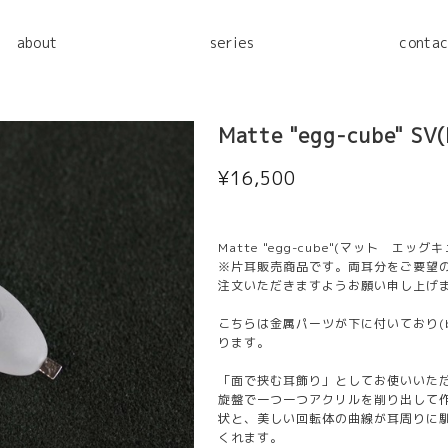
about
series
contac
Matte "egg-cube" SV
¥16,500
Matte "egg-cube"(マット エッグ
※片耳販売商品です。両耳分をご要望
注文いただきますようお願い申し上げ
こちらは金属パーツが下に付いており(b
ります。
「面で挟む耳飾り」としてお使いいた
旋盤で一つ一つアクリルを削り出して
状と、美しい回転体の曲線が耳周りに
くれます。