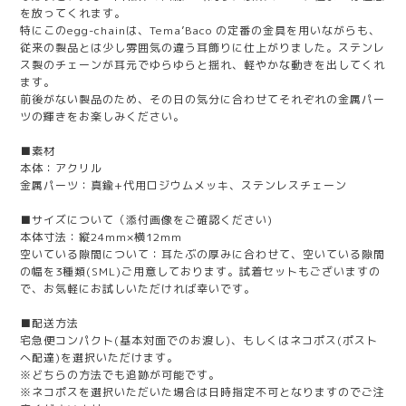
を放ってくれます。
特にこのegg-chainは、Tema’Baco の定番の金具を用いながらも、
従来の製品とは少し雰囲気の違う耳飾りに仕上がりました。ステンレ
ス製のチェーンが耳元でゆらゆらと揺れ、軽やかな動きを出してくれ
ます。
前後がない製品のため、その日の気分に合わせてそれぞれの金属パー
ツの輝きをお楽しみください。
■素材
本体：アクリル
金属パーツ：真鍮+代用ロジウムメッキ、ステンレスチェーン
■サイズについて（添付画像をご確認ください)
本体寸法：縦24mm×横12mm
空いている隙間について：耳たぶの厚みに合わせて、空いている隙間
の幅を3種類(SML)ご用意しております。試着セットもございますの
で、お気軽にお試しいただければ幸いです。
■配送方法
宅急便コンパクト(基本対面でのお渡し)、もしくはネコポス(ポスト
へ配達)を選択いただけます。
※どちらの方法でも追跡が可能です。
※ネコポスを選択いただいた場合は日時指定不可となりますのでご注