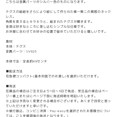
こちらは金属パーツがシルバー色のものになります。
テグスの組紐をさらにより紐にして作られた唯一無二の質感のネック
レス。
角度を変えるとキラキラと、組まれたテグスが輝きます。
金具は好きなところに差し込むシンプルな仕様です。
お洋服に合わせてお好みの位置で留めていただけると嬉しいです。
素材
本体：テグス
金属パーツ：SV925
本体寸法：全長約49センチ
■配送方法
宅急便コンパクト(基本対面でのお渡し)を選択いただけます。
■発送
在庫品の場合はご注文日より1日～3日で発送、受注品の場合はペー
ジ一番上またはにページ下部に発送時期を明記いたします。
※上記は予告なく変更される場合がございます。あくまで目安と思っ
ていただけますと幸いです。
※銀行振込、コンビニ決済・Pay-easyを選択されたお客様分につい
ては、ご入金確認後の発送となります。)