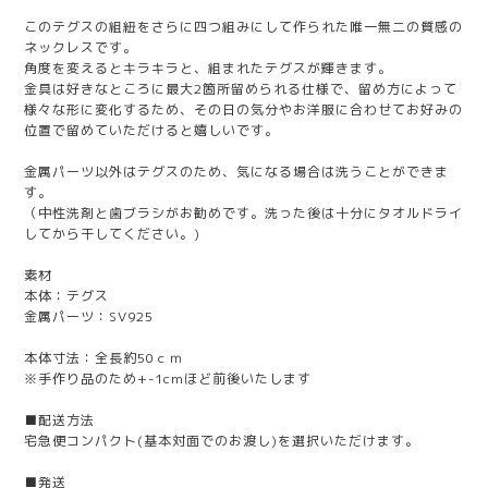
このテグスの組紐をさらに四つ組みにして作られた唯一無二の質感の
ネックレスです。
角度を変えるとキラキラと、組まれたテグスが輝きます。
金具は好きなところに最大2箇所留められる仕様で、留め方によって
様々な形に変化するため、その日の気分やお洋服に合わせてお好みの
位置で留めていただけると嬉しいです。
金属パーツ以外はテグスのため、気になる場合は洗うことができま
す。
（中性洗剤と歯ブラシがお勧めです。洗った後は十分にタオルドライ
してから干してください。)
素材
本体：テグス
金属パーツ：SV925
本体寸法：全長約50ｃｍ
※手作り品のため+-1cmほど前後いたします
■配送方法
宅急便コンパクト(基本対面でのお渡し)を選択いただけます。
■発送