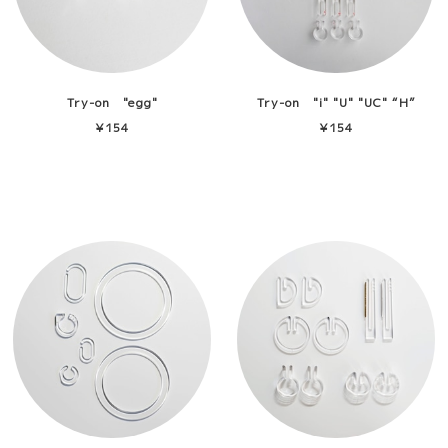
Try-on "egg"
Try-on "i" "U" "UC" “H”
"U/2""C=tiny"
¥154
¥154