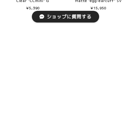
Clear "CCmini" G
Matte "egg-earcuff" SV
¥5,390
¥15,950
ショップに質問する
Matte "egg-earcuff" G
Clear "egg-earcuff" SV
¥15,950
¥15,400