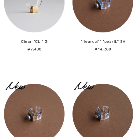
Clear "CLl" G
11earcuff "pearlL" SV
¥7,480
¥14,300