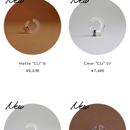
Matte "CLl" G
Clear "CLl" SV
¥8,030
¥7,480